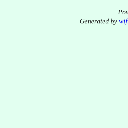
Pow
Generated by
wif