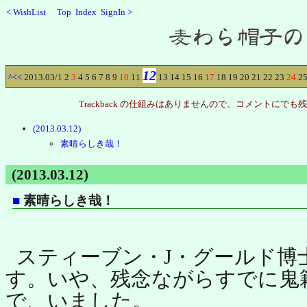
<
WishList
Top
Index
SignIn
>
Recent
12
^
<<
2013.03/
1
2
3
4
5
6
7
8
9
10
11
13
14
15
16
17
18
19
20
21
22
23
24
2
Trackback の仕組みはありませんので、コメントに
(2013.03.12)
素晴らしき哉！
(2013.03.12)
■
素晴らしき哉！
スティーブン・J・グールド博
す。いや、残念ながらすでに鬼
で、いました。