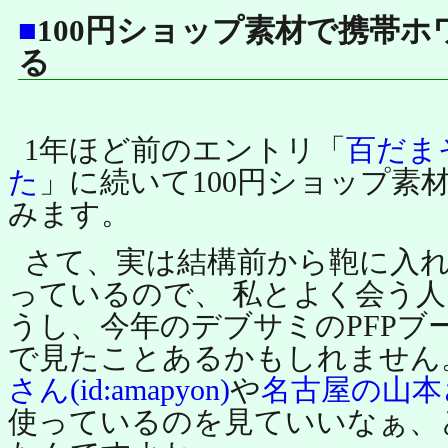
■
100円ショップ素材で携帯
る
1年ほど前のエントリ「
百だま
た
」に続いて100円ショップ素
みます。
さて、実は結構前から鞄に入
っているので、 私とよく会う
うし、今年のデブサミのPFPブ
で見たことあるかもしれません
さん(id:amapyon)
や
名古屋の山本さん(
使っているのを見ていいなぁ、