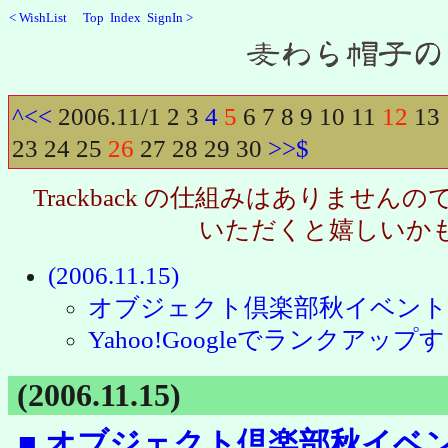
<
WishList
Top
Index
SignIn
>
Recent
^
<<
2006.11/
1
2
3
4
5
6
7
8
9
10
11
12
13
23
24
25
26
27
28
29
30
>>
$
Trackback の仕組みはありませ
いただくと嬉しいか
(2006.11.15)
オブジェクト倶楽部秋イベント2
Yahoo!Googleでランクアッ
(2006.11.15)
■
オブジェクト倶楽部秋イベント