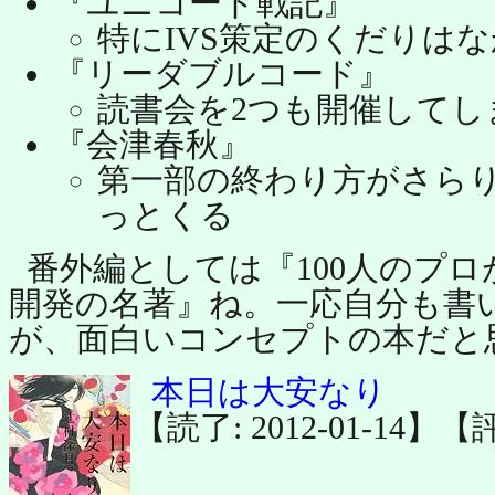
『ユニコード戦記』
特にIVS策定のくだりは
『リーダブルコード』
読書会を2つも開催してし
『会津春秋』
第一部の終わり方がさら
っとくる
番外編としては『100人のプ
開発の名著』ね。一応自分も書
が、面白いコンセプトの本だと
本日は大安なり
【読了: 2012-01-14】【