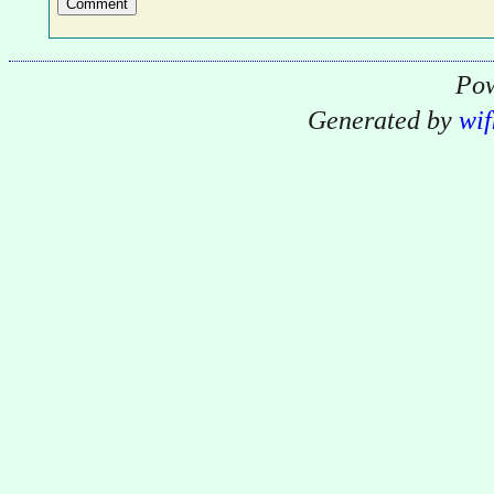
Pow
Generated by
wif