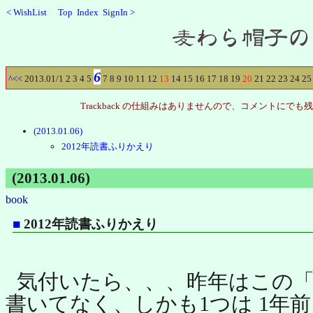
<
WishList
Top
Index
SignIn
>
Recent
6
^
<<
2013.01/
1
2
3
4
5
7
8
9
10
11
12
13
14
15
16
17
18
19
20
21
22
23
24
25
Trackback の仕組みはありませんので、コメントに
(2013.01.06)
2012年読書ふりかえり
(2013.01.06)
book
■
2012年読書ふりかえり
気付いたら、、、昨年はこの「
書いてなく、しかも1つは 1年前