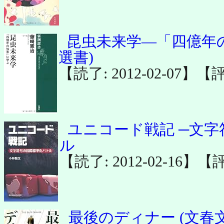
昆虫未来学―「四億年の
選書)
【読了: 2012-02-07】【
ユニコード戦記 ─文
ル
【読了: 2012-02-16】【
最後のディナー (文春文